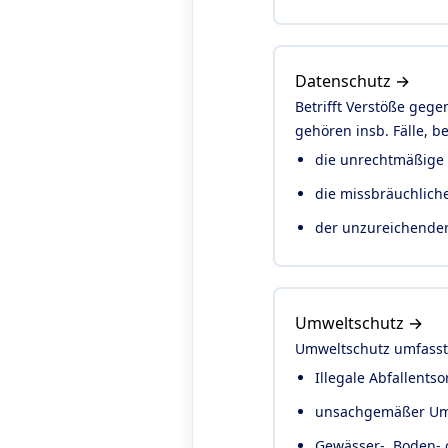
Datenschutz →
Betrifft Verstöße geg
gehören insb. Fälle, b
die unrechtmäßige
die missbräuchlich
der unzureichender
Umweltschutz →
Umweltschutz umfasst
Illegale Abfallents
unsachgemäßer Um
Gewässer-, Boden- 